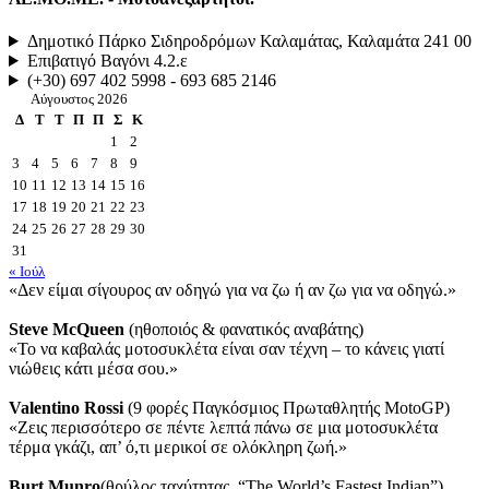
Δημοτικό Πάρκο Σιδηροδρόμων Καλαμάτας, Καλαμάτα 241 00
Επιβατιγό Βαγόνι 4.2.ε
(+30) 697 402 5998 - 693 685 2146
Αύγουστος 2026
Δ
Τ
Τ
Π
Π
Σ
Κ
1
2
3
4
5
6
7
8
9
10
11
12
13
14
15
16
17
18
19
20
21
22
23
24
25
26
27
28
29
30
31
« Ιούλ
«Δεν είμαι σίγουρος αν οδηγώ για να ζω ή αν ζω για να οδηγώ.»
Steve McQueen
(ηθοποιός & φανατικός αναβάτης)
«Το να καβαλάς μοτοσυκλέτα είναι σαν τέχνη – το κάνεις γιατί
νιώθεις κάτι μέσα σου.»
Valentino Rossi
(9 φορές Παγκόσμιος Πρωταθλητής MotoGP)
«Ζεις περισσότερο σε πέντε λεπτά πάνω σε μια μοτοσυκλέτα
τέρμα γκάζι, απ’ ό,τι μερικοί σε ολόκληρη ζωή.»
Burt Munro
(θρύλος ταχύτητας, “The World’s Fastest Indian”)