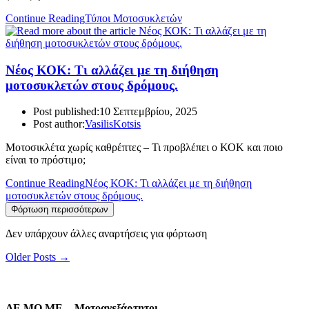
Continue Reading
Τύποι Μοτοσυκλετών
Νέος ΚΟΚ: Τι αλλάζει με τη διήθηση
μοτοσυκλετών στους δρόμους.
Post published:
10 Σεπτεμβρίου, 2025
Post author:
VasilisKotsis
Μοτοσικλέτα χωρίς καθρέπτες – Τι προβλέπει ο ΚΟΚ και ποιο
είναι το πρόστιμο;
Continue Reading
Νέος ΚΟΚ: Τι αλλάζει με τη διήθηση
μοτοσυκλετών στους δρόμους.
Φόρτωση περισσότερων
Δεν υπάρχουν άλλες αναρτήσεις για φόρτωση
Older Posts
→
ΛΕ.ΜΟ.ΜΕ. - Μοτοανεξάρτητοι.