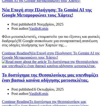
Νέα Εποχή στην Πλοήγηση: Το Gemini AI της
Google Μεταμορφώνει τους Χάρτες!
Post published:
8 Νοεμβρίου, 2025
Post author:
VasilisKotsis
Φίλοι μοτοσικλετιστές, ετοιμαστείτε για πιο έξυπνες και φυσικές
διαδρομές!Η Google ανακοίνωσε μια συναρπαστική ανανέωση
στις οδηγίες πλοήγησης των Χαρτών της…
Continue Reading
Νέα Εποχή στην Πλοήγηση: Το Gemini AI της
Google Μεταμορφώνει τους Χάρτες!
Το δυστύχημα της Θεσσαλονίκης μας υπενθυμίζει
έναν βασικό κανόνα οδήγησης μοτοσικλέτας.
Post published:
6 Οκτωβρίου, 2025
Post author:
VasilisKotsis
Continue Reading
Το δυστύχημα της Θεσσαλονίκης μας
υπενθυμίζει έναν βασικό κανόνα οδήγησης μοτοσικλέτας.