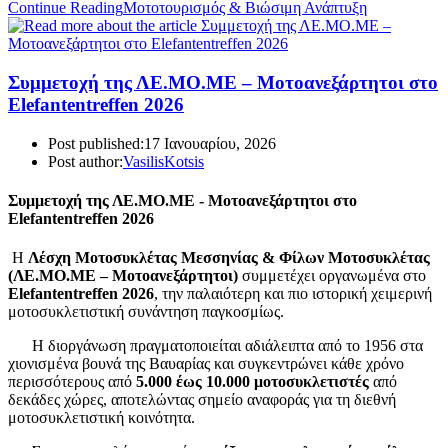
Continue Reading
Μοτοτουρισμός & Βιώσιμη Ανάπτυξη
Συμμετοχή της ΛΕ.ΜΟ.ΜΕ – Μοτοανεξάρτητοι στο
Elefantentreffen 2026
Post published:
17 Ιανουαρίου, 2026
Post author:
VasilisKotsis
Συμμετοχή της ΛΕ.ΜΟ.ΜΕ - Μοτοανεξάρτητοι
στο
Elefantentreffen 2026
Η
Λέσχη Μοτοσυκλέτας Μεσσηνίας & Φίλων Μοτοσυκλέτας
(ΛΕ.ΜΟ.ΜΕ – Μοτοανεξάρτητοι)
συμμετέχει οργανωμένα στο
Elefantentreffen 2026
, την παλαιότερη και πιο ιστορική χειμερινή
μοτοσυκλετιστική συνάντηση παγκοσμίως.
Η διοργάνωση πραγματοποιείται αδιάλειπτα από το 1956 στα
χιονισμένα βουνά της Βαυαρίας και συγκεντρώνει κάθε χρόνο
περισσότερους από
5.000 έως 10.000 μοτοσυκλετιστές
από
δεκάδες χώρες, αποτελώντας σημείο αναφοράς για τη διεθνή
μοτοσυκλετιστική κοινότητα.