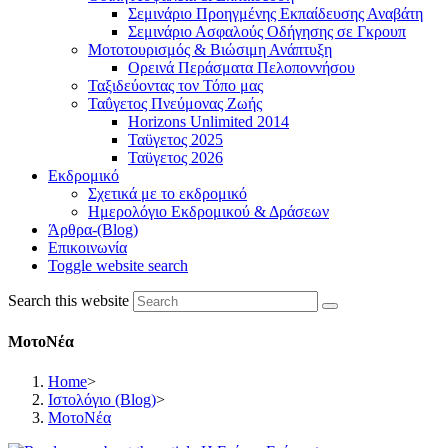
Σεμινάριο Προηγμένης Εκπαίδευσης Αναβάτη
Σεμινάριο Ασφαλούς Οδήγησης σε Γκρουπ
Μοτοτουρισμός & Βιώσιμη Ανάπτυξη
Ορεινά Περάσματα Πελοποννήσου
Ταξιδεύοντας τον Τόπο μας
Ταΰγετος Πνεύμονας Ζωής
Horizons Unlimited 2014
Ταϋγετος 2025
Ταϋγετος 2026
Εκδρομικό
Σχετικά με το εκδρομικό
Ημερολόγιο Εκδρομικού & Δράσεων
Άρθρα-(Blog)
Επικοινωνία
Toggle website search
Search this website
ΜοτοΝέα
Home
>
Ιστολόγιο (Blog)
>
ΜοτοΝέα