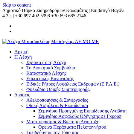
Skip to content
Δημοτικό Πάρκο Σιδηροδρόμων Καλαμάτας | Επιβατιγό Βαγόνι
4.2.ε | +30 697 402 5998 +30 693 685 2146
Αρχική
Η Λέσχη
Σχετικά με τη Λέσχη
Το Διοικητικό Συμβούλιο
Καταστατικό Λέσχης
Εσωτερικός Κανονισμός
Ειδικές Ρήτρες Ασφάλειας Εκδρομών (Ε.Ρ.Α.Ε.)
Φυλλάδιο Οδικής Συμπεριφοράς.
Δράσεις
Αδελφοποιήσεις & Συνεργασίες
Οδική Ασφάλεια & Εκπαίδευση
Σεμινάριο Προηγμένης Εκπαίδευσης Αναβάτη
Σεμινάριο Ασφαλούς Οδήγησης σε Γκρουπ
Μοτοτουρισμός & Βιώσιμη Ανάπτυξη
Ορεινά Περάσματα Πελοποννήσου
Ταξιδεύοντας τον Τόπο μας