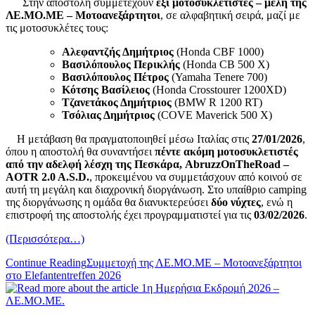
Στην αποστολή συμμετέχουν
έξι μοτοσυκλετιστές – μέλη της
ΛΕ.ΜΟ.ΜΕ – Μοτοανεξάρτητοι
, σε αλφαβητική σειρά, μαζί με
τις μοτοσυκλέτες τους:
Αλεφαντζής Δημήτριος
(Honda CBF 1000)
Βασιλόπουλος Περικλής
(Honda CB 500 X)
Βασιλόπουλος Πέτρος
(Yamaha Tenere 700)
Κότσης Βασίλειος
(Honda Crosstourer 1200XD)
Τζανετάκος Δημήτριος
(BMW R 1200 RT)
Τσόλιας Δημήτριος
(COVE Maverick 500 X)
Η μετάβαση θα πραγματοποιηθεί μέσω Ιταλίας στις
27/01/2026
,
όπου η αποστολή θα συναντήσει
πέντε ακόμη μοτοσυκλετιστές
από την αδελφή λέσχη της Πεσκάρα,
AbruzzOnTheRoad –
AOTR 2.0 A.S.D.
, προκειμένου να συμμετάσχουν από κοινού σε
αυτή τη μεγάλη και διαχρονική διοργάνωση. Στο υπαίθριο camping
της διοργάνωσης η ομάδα θα διανυκτερεύσει
δύο νύχτες
, ενώ η
επιστροφή της αποστολής έχει προγραμματιστεί για τις
03/02/2026
.
(Περισσότερα…)
Continue Reading
Συμμετοχή της ΛΕ.ΜΟ.ΜΕ – Μοτοανεξάρτητοι
στο Elefantentreffen 2026