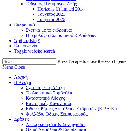
Ταΰγετος Πνεύμονας Ζωής
Horizons Unlimited 2014
Ταϋγετος 2025
Ταϋγετος 2026
Εκδρομικό
Σχετικά με το εκδρομικό
Ημερολόγιο Εκδρομικού & Δράσεων
Άρθρα-(Blog)
Επικοινωνία
Toggle website search
Press Escape to close the search panel.
Menu
Close
Αρχική
Η Λέσχη
Σχετικά με τη Λέσχη
Το Διοικητικό Συμβούλιο
Καταστατικό Λέσχης
Εσωτερικός Κανονισμός
Ειδικές Ρήτρες Ασφάλειας Εκδρομών (Ε.Ρ.Α.Ε.)
Φυλλάδιο Οδικής Συμπεριφοράς.
Δράσεις
Αδελφοποιήσεις & Συνεργασίες
Οδική Ασφάλεια & Εκπαίδευση