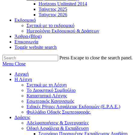
Horizons Unlimited 2014
Ταϋγετος 2025
Ταϋγετος 2026
Εκδρομικό
Σχετικά με το εκδρομικό
Ημερολόγιο Εκδρομικού & Δράσεων
Άρθρα-(Blog)
Επικοινωνία
Toggle website search
Press Escape to close the search panel.
Menu
Close
Αρχική
Η Λέσχη
Σχετικά με τη Λέσχη
Το Διοικητικό Συμβούλιο
Καταστατικό Λέσχης
Εσωτερικός Κανονισμός
Ειδικές Ρήτρες Ασφάλειας Εκδρομών (Ε.Ρ.Α.Ε.)
Φυλλάδιο Οδικής Συμπεριφοράς.
Δράσεις
Αδελφοποιήσεις & Συνεργασίες
Οδική Ασφάλεια & Εκπαίδευση
Σεμινάριο Προηγμένης Εκπαίδευσης Αναβάτη