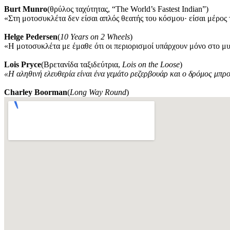
Burt Munro
(θρύλος ταχύτητας, “The World’s Fastest Indian”)
«Στη μοτοσυκλέτα δεν είσαι απλός θεατής του κόσμου· είσαι μέρος 
Helge Pedersen
(
10 Years on 2 Wheels
)
«Η μοτοσυκλέτα με έμαθε ότι οι περιορισμοί υπάρχουν μόνο στο μ
Lois Pryce
(Βρετανίδα ταξιδεύτρια,
Lois on the Loose
)
«Η αληθινή ελευθερία είναι ένα γεμάτο ρεζερβουάρ και ο δρόμος μπρ
Charley Boorman
(
Long Way Round
)