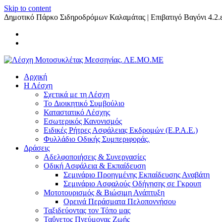
Skip to content
Δημοτικό Πάρκο Σιδηροδρόμων Καλαμάτας | Επιβατιγό Βαγόνι 4.2.ε
Αρχική
Η Λέσχη
Σχετικά με τη Λέσχη
Το Διοικητικό Συμβούλιο
Καταστατικό Λέσχης
Εσωτερικός Κανονισμός
Ειδικές Ρήτρες Ασφάλειας Εκδρομών (Ε.Ρ.Α.Ε.)
Φυλλάδιο Οδικής Συμπεριφοράς.
Δράσεις
Αδελφοποιήσεις & Συνεργασίες
Οδική Ασφάλεια & Εκπαίδευση
Σεμινάριο Προηγμένης Εκπαίδευσης Αναβάτη
Σεμινάριο Ασφαλούς Οδήγησης σε Γκρουπ
Μοτοτουρισμός & Βιώσιμη Ανάπτυξη
Ορεινά Περάσματα Πελοποννήσου
Ταξιδεύοντας τον Τόπο μας
Ταΰγετος Πνεύμονας Ζωής