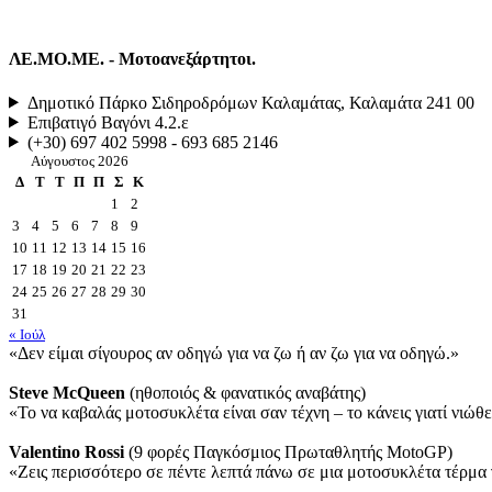
ΛΕ.ΜΟ.ΜΕ. - Μοτοανεξάρτητοι.
Δημοτικό Πάρκο Σιδηροδρόμων Καλαμάτας, Καλαμάτα 241 00
Επιβατιγό Βαγόνι 4.2.ε
(+30) 697 402 5998 - 693 685 2146
Αύγουστος 2026
Δ
Τ
Τ
Π
Π
Σ
Κ
1
2
3
4
5
6
7
8
9
10
11
12
13
14
15
16
17
18
19
20
21
22
23
24
25
26
27
28
29
30
31
« Ιούλ
«Δεν είμαι σίγουρος αν οδηγώ για να ζω ή αν ζω για να οδηγώ.»
Steve McQueen
(ηθοποιός & φανατικός αναβάτης)
«Το να καβαλάς μοτοσυκλέτα είναι σαν τέχνη – το κάνεις γιατί νιώθε
Valentino Rossi
(9 φορές Παγκόσμιος Πρωταθλητής MotoGP)
«Ζεις περισσότερο σε πέντε λεπτά πάνω σε μια μοτοσυκλέτα τέρμα γ