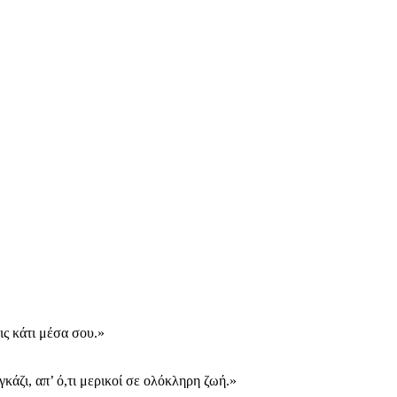
ις κάτι μέσα σου.»
κάζι, απ’ ό,τι μερικοί σε ολόκληρη ζωή.»