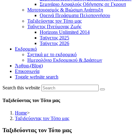
Σεμινάριο Ασφαλούς Οδήγησης σε Γκρουπ
Μοτοτουρισμός & Βιώσιμη Ανάπτυξη
Ορεινά Περάσματα Πελοποννήσου
Ταξιδεύοντας τον Τόπο μας
Ταΰγετος Πνεύμονας Ζωής
Horizons Unlimited 2014
Ταϋγετος 2025
Ταϋγετος 2026
Εκδρομικό
Σχετικά με το εκδρομικό
Ημερολόγιο Εκδρομικού & Δράσεων
Άρθρα-(Blog)
Επικοινωνία
Toggle website search
Search this website
Ταξιδεύοντας τον Τόπο μας
Home
>
Ταξιδεύοντας τον Τόπο μας
Ταξιδεύοντας
τον Τόπο μας