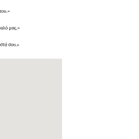
του.»
υαλό μας.»
οστά σου.»