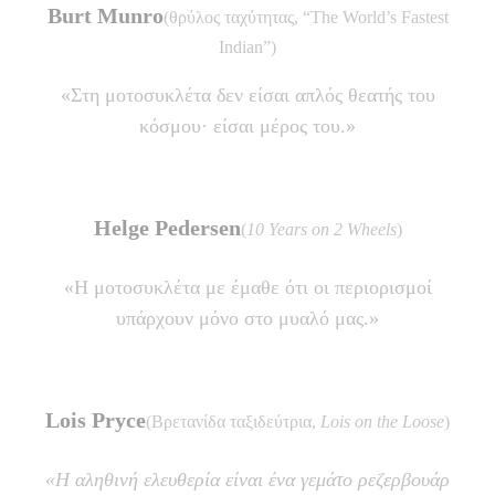
Burt Munro
(θρύλος ταχύτητας, “The World’s Fastest
Indian”)
«Στη μοτοσυκλέτα δεν είσαι απλός θεατής του
κόσμου· είσαι μέρος του.»
Helge Pedersen
(
10 Years on 2 Wheels
)
«Η μοτοσυκλέτα με έμαθε ότι οι περιορισμοί
υπάρχουν μόνο στο μυαλό μας.»
Lois Pryce
(Βρετανίδα ταξιδεύτρια,
Lois on the Loose
)
«Η αληθινή ελευθερία είναι ένα γεμάτο ρεζερβουάρ