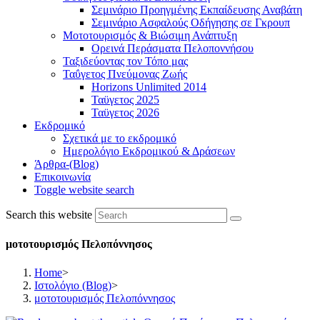
Σεμινάριο Προηγμένης Εκπαίδευσης Αναβάτη
Σεμινάριο Ασφαλούς Οδήγησης σε Γκρουπ
Μοτοτουρισμός & Βιώσιμη Ανάπτυξη
Ορεινά Περάσματα Πελοποννήσου
Ταξιδεύοντας τον Τόπο μας
Ταΰγετος Πνεύμονας Ζωής
Horizons Unlimited 2014
Ταϋγετος 2025
Ταϋγετος 2026
Εκδρομικό
Σχετικά με το εκδρομικό
Ημερολόγιο Εκδρομικού & Δράσεων
Άρθρα-(Blog)
Επικοινωνία
Toggle website search
Search this website
μοτοτουρισμός Πελοπόννησος
Home
>
Ιστολόγιο (Blog)
>
μοτοτουρισμός Πελοπόννησος