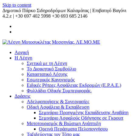
Skip to content
Δημοτικό Πάρκο Σιδηροδρόμων Καλαμάτας | Επιβατιγό Βαγόνι
4.2.ε | +30 697 402 5998 +30 693 685 2146
Αρχική
Η Λέσχη
Σχετικά με τη Λέσχη
Το Διοικητικό Συμβούλιο
Καταστατικό Λέσχης
Εσωτερικός Κανονισμός
Ειδικές Ρήτρες Ασφάλειας Εκδρομών (Ε.Ρ.Α.Ε.)
Φυλλάδιο Οδικής Συμπεριφοράς.
Δράσεις
Αδελφοποιήσεις & Συνεργασίες
Οδική Ασφάλεια & Εκπαίδευση
Σεμινάριο Προηγμένης Εκπαίδευσης Αναβάτη
Σεμινάριο Ασφαλούς Οδήγησης σε Γκρουπ
Μοτοτουρισμός & Βιώσιμη Ανάπτυξη
Ορεινά Περάσματα Πελοποννήσου
Ταξιδεύοντας τον Τόπο μας