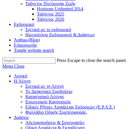
Ταΰγετος Πνεύμονας Ζωής
Horizons Unlimited 2014
Ταϋγετος 2025
Ταϋγετος 2026
Εκδρομικό
Σχετικά με το εκδρομικό
Ημερολόγιο Εκδρομικού & Δράσεων
Άρθρα-(Blog)
Επικοινωνία
Toggle website search
Press Escape to close the search panel.
Menu
Close
Αρχική
Η Λέσχη
Σχετικά με τη Λέσχη
Το Διοικητικό Συμβούλιο
Καταστατικό Λέσχης
Εσωτερικός Κανονισμός
Ειδικές Ρήτρες Ασφάλειας Εκδρομών (Ε.Ρ.Α.Ε.)
Φυλλάδιο Οδικής Συμπεριφοράς.
Δράσεις
Αδελφοποιήσεις & Συνεργασίες
Οδική Ασφάλεια & Εκπαίδευση