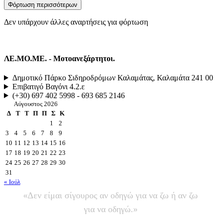
Φόρτωση περισσότερων
Δεν υπάρχουν άλλες αναρτήσεις για φόρτωση
ΛΕ.ΜΟ.ΜΕ. - Μοτοανεξάρτητοι.
Δημοτικό Πάρκο Σιδηροδρόμων Καλαμάτας, Καλαμάτα 241 00
Επιβατιγό Βαγόνι 4.2.ε
(+30) 697 402 5998 - 693 685 2146
Αύγουστος 2026
Δ
Τ
Τ
Π
Π
Σ
Κ
1
2
3
4
5
6
7
8
9
10
11
12
13
14
15
16
17
18
19
20
21
22
23
24
25
26
27
28
29
30
31
« Ιούλ
«Δεν είμαι σίγουρος αν οδηγώ για να ζω ή αν ζω
για να οδηγώ.»