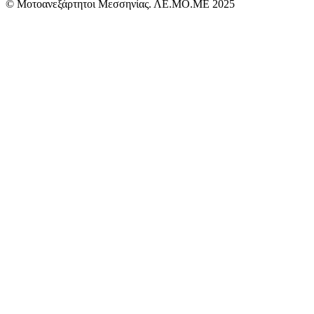
© Μοτοανεξάρτητοι Μεσσηνίας. ΛΕ.ΜΟ.ΜΕ 2025