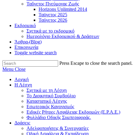
Ταΰγετος Πνεύμονας Ζωής
Horizons Unlimited 2014
Ταϋγετος 2025
Ταϋγετος 2026
Εκδρομικό
Σχετικά με το εκδρομικό
Ημερολόγιο Εκδρομικού & Δράσεων
Άρθρα-(Blog)
Επικοινωνία
Toggle website search
Press Escape to close the search panel.
Menu
Close
Αρχική
Η Λέσχη
Σχετικά με τη Λέσχη
Το Διοικητικό Συμβούλιο
Καταστατικό Λέσχης
Εσωτερικός Κανονισμός
Ειδικές Ρήτρες Ασφάλειας Εκδρομών (Ε.Ρ.Α.Ε.)
Φυλλάδιο Οδικής Συμπεριφοράς.
Δράσεις
Αδελφοποιήσεις & Συνεργασίες
Οδική Ασφάλεια & Εκπαίδευση