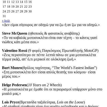
10
11
12
13
14
15
16
17
18
19
20
21
22
23
24
25
26
27
28
29
30
31
« Ιούλ
«Δεν είμαι σίγουρος αν οδηγώ για να ζω ή αν ζω για να οδηγώ.»
Steve McQueen
(ηθοποιός & φανατικός αναβάτης)
«Το να καβαλάς μοτοσυκλέτα είναι σαν τέχνη – το κάνεις γιατί
νιώθεις κάτι μέσα σου.»
Valentino Rossi
(9 φορές Παγκόσμιος Πρωταθλητής MotoGP)
«Ζεις περισσότερο σε πέντε λεπτά πάνω σε μια μοτοσυκλέτα
τέρμα γκάζι, απ’ ό,τι μερικοί σε ολόκληρη ζωή.»
Burt Munro
(θρύλος ταχύτητας, “The World’s Fastest Indian”)
«Στη μοτοσυκλέτα δεν είσαι απλός θεατής του κόσμου· είσαι
μέρος του.»
Helge Pedersen
(
10 Years on 2 Wheels
)
«Η μοτοσυκλέτα με έμαθε ότι οι περιορισμοί υπάρχουν μόνο στο
μυαλό μας.»
Lois Pryce
(Βρετανίδα ταξιδεύτρια,
Lois on the Loose
)
«Η αληθινή ελευθερία είναι ένα γεμάτο ρεζερβουάρ και ο δρόμος