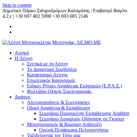
Skip to content
Δημοτικό Πάρκο Σιδηροδρόμων Καλαμάτας | Επιβατιγό Βαγόνι
4.2.ε | +30 697 402 5998 +30 693 685 2146
Αρχική
Η Λέσχη
Σχετικά με τη Λέσχη
Το Διοικητικό Συμβούλιο
Καταστατικό Λέσχης
Εσωτερικός Κανονισμός
Ειδικές Ρήτρες Ασφάλειας Εκδρομών (Ε.Ρ.Α.Ε.)
Φυλλάδιο Οδικής Συμπεριφοράς.
Δράσεις
Αδελφοποιήσεις & Συνεργασίες
Οδική Ασφάλεια & Εκπαίδευση
Σεμινάριο Προηγμένης Εκπαίδευσης Αναβάτη
Σεμινάριο Ασφαλούς Οδήγησης σε Γκρουπ
Μοτοτουρισμός & Βιώσιμη Ανάπτυξη
Ορεινά Περάσματα Πελοποννήσου
Ταξιδεύοντας τον Τόπο μας