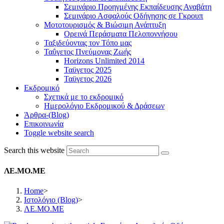
Σεμινάριο Προηγμένης Εκπαίδευσης Αναβάτη
Σεμινάριο Ασφαλούς Οδήγησης σε Γκρουπ
Μοτοτουρισμός & Βιώσιμη Ανάπτυξη
Ορεινά Περάσματα Πελοποννήσου
Ταξιδεύοντας τον Τόπο μας
Ταΰγετος Πνεύμονας Ζωής
Horizons Unlimited 2014
Ταϋγετος 2025
Ταϋγετος 2026
Εκδρομικό
Σχετικά με το εκδρομικό
Ημερολόγιο Εκδρομικού & Δράσεων
Άρθρα-(Blog)
Επικοινωνία
Toggle website search
Search this website
ΛΕ.ΜΟ.ΜΕ
Home
>
Ιστολόγιο (Blog)
>
ΛΕ.ΜΟ.ΜΕ