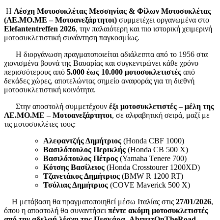
Η
Λέσχη Μοτοσυκλέτας Μεσσηνίας & Φίλων Μοτοσυκλέτας
(ΛΕ.ΜΟ.ΜΕ – Μοτοανεξάρτητοι)
συμμετέχει οργανωμένα στο
Elefantentreffen 2026
, την παλαιότερη και πιο ιστορική χειμερινή
μοτοσυκλετιστική συνάντηση παγκοσμίως.
Η διοργάνωση πραγματοποιείται αδιάλειπτα από το 1956 στα
χιονισμένα βουνά της Βαυαρίας και συγκεντρώνει κάθε χρόνο
περισσότερους από
5.000 έως 10.000 μοτοσυκλετιστές
από
δεκάδες χώρες, αποτελώντας σημείο αναφοράς για τη διεθνή
μοτοσυκλετιστική κοινότητα.
Στην αποστολή συμμετέχουν
έξι μοτοσυκλετιστές – μέλη της
ΛΕ.ΜΟ.ΜΕ – Μοτοανεξάρτητοι
, σε αλφαβητική σειρά, μαζί με
τις μοτοσυκλέτες τους:
Αλεφαντζής Δημήτριος
(Honda CBF 1000)
Βασιλόπουλος Περικλής
(Honda CB 500 X)
Βασιλόπουλος Πέτρος
(Yamaha Tenere 700)
Κότσης Βασίλειος
(Honda Crosstourer 1200XD)
Τζανετάκος Δημήτριος
(BMW R 1200 RT)
Τσόλιας Δημήτριος
(COVE Maverick 500 X)
Η μετάβαση θα πραγματοποιηθεί μέσω Ιταλίας στις
27/01/2026
,
όπου η αποστολή θα συναντήσει
πέντε ακόμη μοτοσυκλετιστές
από την αδελφή λέσχη της Πεσκάρα,
AbruzzOnTheRoad –