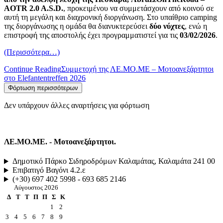
AOTR 2.0 A.S.D.
, προκειμένου να συμμετάσχουν από κοινού σε
αυτή τη μεγάλη και διαχρονική διοργάνωση. Στο υπαίθριο camping
της διοργάνωσης η ομάδα θα διανυκτερεύσει
δύο νύχτες
, ενώ η
επιστροφή της αποστολής έχει προγραμματιστεί για τις
03/02/2026
.
(Περισσότερα…)
Continue Reading
Συμμετοχή της ΛΕ.ΜΟ.ΜΕ – Μοτοανεξάρτητοι
στο Elefantentreffen 2026
Φόρτωση περισσότερων
Δεν υπάρχουν άλλες αναρτήσεις για φόρτωση
ΛΕ.ΜΟ.ΜΕ. - Μοτοανεξάρτητοι.
Δημοτικό Πάρκο Σιδηροδρόμων Καλαμάτας, Καλαμάτα 241 00
Επιβατιγό Βαγόνι 4.2.ε
(+30) 697 402 5998 - 693 685 2146
Αύγουστος 2026
Δ
Τ
Τ
Π
Π
Σ
Κ
1
2
3
4
5
6
7
8
9