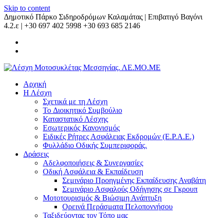
Skip to content
Δημοτικό Πάρκο Σιδηροδρόμων Καλαμάτας | Επιβατιγό Βαγόνι
4.2.ε | +30 697 402 5998 +30 693 685 2146
Αρχική
Η Λέσχη
Σχετικά με τη Λέσχη
Το Διοικητικό Συμβούλιο
Καταστατικό Λέσχης
Εσωτερικός Κανονισμός
Ειδικές Ρήτρες Ασφάλειας Εκδρομών (Ε.Ρ.Α.Ε.)
Φυλλάδιο Οδικής Συμπεριφοράς.
Δράσεις
Αδελφοποιήσεις & Συνεργασίες
Οδική Ασφάλεια & Εκπαίδευση
Σεμινάριο Προηγμένης Εκπαίδευσης Αναβάτη
Σεμινάριο Ασφαλούς Οδήγησης σε Γκρουπ
Μοτοτουρισμός & Βιώσιμη Ανάπτυξη
Ορεινά Περάσματα Πελοποννήσου
Ταξιδεύοντας τον Τόπο μας