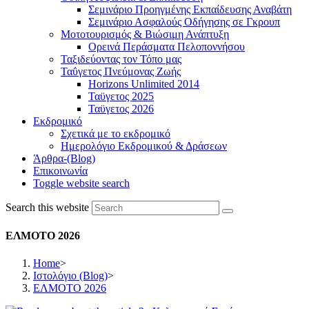
Σεμινάριο Προηγμένης Εκπαίδευσης Αναβάτη
Σεμινάριο Ασφαλούς Οδήγησης σε Γκρουπ
Μοτοτουρισμός & Βιώσιμη Ανάπτυξη
Ορεινά Περάσματα Πελοποννήσου
Ταξιδεύοντας τον Τόπο μας
Ταΰγετος Πνεύμονας Ζωής
Horizons Unlimited 2014
Ταϋγετος 2025
Ταϋγετος 2026
Εκδρομικό
Σχετικά με το εκδρομικό
Ημερολόγιο Εκδρομικού & Δράσεων
Άρθρα-(Blog)
Επικοινωνία
Toggle website search
Search this website
ΕΛΜΟΤΟ 2026
Home
>
Ιστολόγιο (Blog)
>
ΕΛΜΟΤΟ 2026