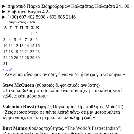
Δημοτικό Πάρκο Σιδηροδρόμων Καλαμάτας, Καλαμάτα 241 00
Επιβατιγό Βαγόνι 4.2.ε
(+30) 697 402 5998 - 693 685 2146
Αύγουστος 2026
Δ
Τ
Τ
Π
Π
Σ
Κ
1
2
3
4
5
6
7
8
9
10
11
12
13
14
15
16
17
18
19
20
21
22
23
24
25
26
27
28
29
30
31
« Ιούλ
«Δεν είμαι σίγουρος αν οδηγώ για να ζω ή αν ζω για να οδηγώ.»
Steve McQueen
(ηθοποιός & φανατικός αναβάτης)
«Το να καβαλάς μοτοσυκλέτα είναι σαν τέχνη – το κάνεις γιατί
νιώθεις κάτι μέσα σου.»
Valentino Rossi
(9 φορές Παγκόσμιος Πρωταθλητής MotoGP)
«Ζεις περισσότερο σε πέντε λεπτά πάνω σε μια μοτοσυκλέτα
τέρμα γκάζι, απ’ ό,τι μερικοί σε ολόκληρη ζωή.»
Burt Munro
(θρύλος ταχύτητας, “The World’s Fastest Indian”)
«Στη μοτοσυκλέτα δεν είσαι απλός θεατής του κόσμου· είσαι