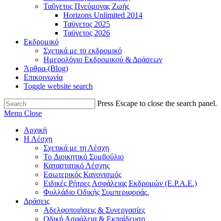
Ταΰγετος Πνεύμονας Ζωής
Horizons Unlimited 2014
Ταϋγετος 2025
Ταϋγετος 2026
Εκδρομικό
Σχετικά με το εκδρομικό
Ημερολόγιο Εκδρομικού & Δράσεων
Άρθρα-(Blog)
Επικοινωνία
Toggle website search
Press Escape to close the search panel.
Menu
Close
Αρχική
Η Λέσχη
Σχετικά με τη Λέσχη
Το Διοικητικό Συμβούλιο
Καταστατικό Λέσχης
Εσωτερικός Κανονισμός
Ειδικές Ρήτρες Ασφάλειας Εκδρομών (Ε.Ρ.Α.Ε.)
Φυλλάδιο Οδικής Συμπεριφοράς.
Δράσεις
Αδελφοποιήσεις & Συνεργασίες
Οδική Ασφάλεια & Εκπαίδευση