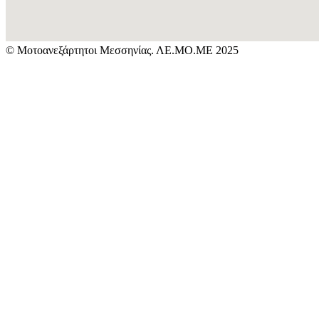
© Μοτοανεξάρτητοι Μεσσηνίας. ΛΕ.ΜΟ.ΜΕ 2025