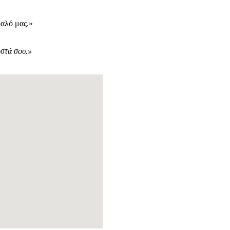
υαλό μας.»
οστά σου.»