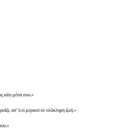
ις κάτι μέσα σου.»
κάζι, απ’ ό,τι μερικοί σε ολόκληρη ζωή.»
του.»