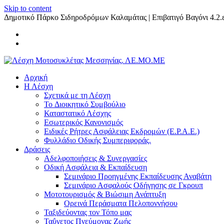
Skip to content
Δημοτικό Πάρκο Σιδηροδρόμων Καλαμάτας | Επιβατιγό Βαγόνι 4.2.ε
Αρχική
Η Λέσχη
Σχετικά με τη Λέσχη
Το Διοικητικό Συμβούλιο
Καταστατικό Λέσχης
Εσωτερικός Κανονισμός
Ειδικές Ρήτρες Ασφάλειας Εκδρομών (Ε.Ρ.Α.Ε.)
Φυλλάδιο Οδικής Συμπεριφοράς.
Δράσεις
Αδελφοποιήσεις & Συνεργασίες
Οδική Ασφάλεια & Εκπαίδευση
Σεμινάριο Προηγμένης Εκπαίδευσης Αναβάτη
Σεμινάριο Ασφαλούς Οδήγησης σε Γκρουπ
Μοτοτουρισμός & Βιώσιμη Ανάπτυξη
Ορεινά Περάσματα Πελοποννήσου
Ταξιδεύοντας τον Τόπο μας
Ταΰγετος Πνεύμονας Ζωής