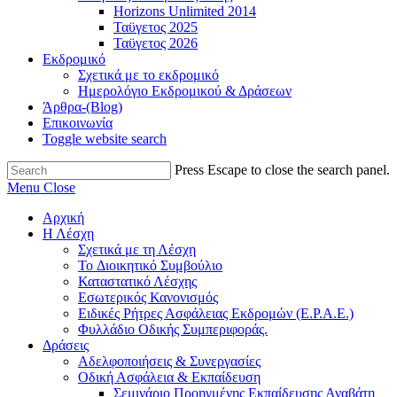
Horizons Unlimited 2014
Ταϋγετος 2025
Ταϋγετος 2026
Εκδρομικό
Σχετικά με το εκδρομικό
Ημερολόγιο Εκδρομικού & Δράσεων
Άρθρα-(Blog)
Επικοινωνία
Toggle website search
Press Escape to close the search panel.
Menu
Close
Αρχική
Η Λέσχη
Σχετικά με τη Λέσχη
Το Διοικητικό Συμβούλιο
Καταστατικό Λέσχης
Εσωτερικός Κανονισμός
Ειδικές Ρήτρες Ασφάλειας Εκδρομών (Ε.Ρ.Α.Ε.)
Φυλλάδιο Οδικής Συμπεριφοράς.
Δράσεις
Αδελφοποιήσεις & Συνεργασίες
Οδική Ασφάλεια & Εκπαίδευση
Σεμινάριο Προηγμένης Εκπαίδευσης Αναβάτη