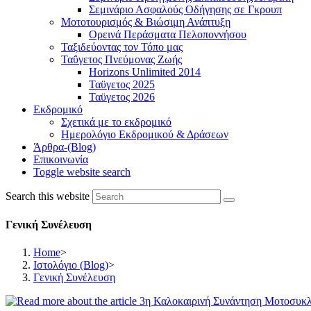
Σεμινάριο Ασφαλούς Οδήγησης σε Γκρουπ
Μοτοτουρισμός & Βιώσιμη Ανάπτυξη
Ορεινά Περάσματα Πελοποννήσου
Ταξιδεύοντας τον Τόπο μας
Ταΰγετος Πνεύμονας Ζωής
Horizons Unlimited 2014
Ταϋγετος 2025
Ταϋγετος 2026
Εκδρομικό
Σχετικά με το εκδρομικό
Ημερολόγιο Εκδρομικού & Δράσεων
Άρθρα-(Blog)
Επικοινωνία
Toggle website search
Search this website
Γενική Συνέλευση
Home
>
Ιστολόγιο (Blog)
>
Γενική Συνέλευση