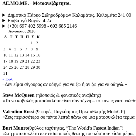
ΛΕ.ΜΟ.ΜΕ. - Μοτοανεξάρτητοι.
Δημοτικό Πάρκο Σιδηροδρόμων Καλαμάτας, Καλαμάτα 241 00
Επιβατιγό Βαγόνι 4.2.ε
(+30) 697 402 5998 - 693 685 2146
Αύγουστος 2026
Δ
Τ
Τ
Π
Π
Σ
Κ
1
2
3
4
5
6
7
8
9
10
11
12
13
14
15
16
17
18
19
20
21
22
23
24
25
26
27
28
29
30
31
« Ιούλ
«Δεν είμαι σίγουρος αν οδηγώ για να ζω ή αν ζω για να οδηγώ.»
Steve McQueen
(ηθοποιός & φανατικός αναβάτης)
«Το να καβαλάς μοτοσυκλέτα είναι σαν τέχνη – το κάνεις γιατί νιώθε
Valentino Rossi
(9 φορές Παγκόσμιος Πρωταθλητής MotoGP)
«Ζεις περισσότερο σε πέντε λεπτά πάνω σε μια μοτοσυκλέτα τέρμα γ
Burt Munro
(θρύλος ταχύτητας, “The World’s Fastest Indian”)
«Στη μοτοσυκλέτα δεν είσαι απλός θεατής του κόσμου· είσαι μέρος 