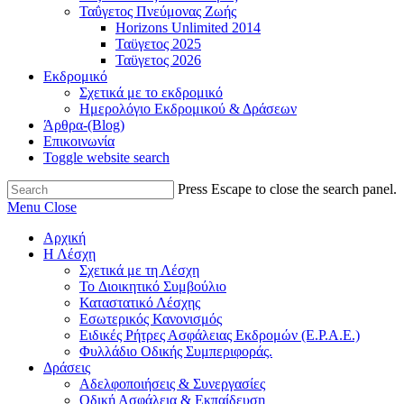
Ταΰγετος Πνεύμονας Ζωής
Horizons Unlimited 2014
Ταϋγετος 2025
Ταϋγετος 2026
Εκδρομικό
Σχετικά με το εκδρομικό
Ημερολόγιο Εκδρομικού & Δράσεων
Άρθρα-(Blog)
Επικοινωνία
Toggle website search
Press Escape to close the search panel.
Menu
Close
Αρχική
Η Λέσχη
Σχετικά με τη Λέσχη
Το Διοικητικό Συμβούλιο
Καταστατικό Λέσχης
Εσωτερικός Κανονισμός
Ειδικές Ρήτρες Ασφάλειας Εκδρομών (Ε.Ρ.Α.Ε.)
Φυλλάδιο Οδικής Συμπεριφοράς.
Δράσεις
Αδελφοποιήσεις & Συνεργασίες
Οδική Ασφάλεια & Εκπαίδευση