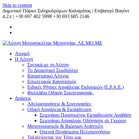
Skip to content
Δημοτικό Πάρκο Σιδηροδρόμων Καλαμάτας | Επιβατιγό Βαγόνι
4.2.ε | +30 697 402 5998 +30 693 685 2146
Αρχική
Η Λέσχη
Σχετικά με τη Λέσχη
Το Διοικητικό Συμβούλιο
Καταστατικό Λέσχης
Εσωτερικός Κανονισμός
Ειδικές Ρήτρες Ασφάλειας Εκδρομών (Ε.Ρ.Α.Ε.)
Φυλλάδιο Οδικής Συμπεριφοράς.
Δράσεις
Αδελφοποιήσεις & Συνεργασίες
Οδική Ασφάλεια & Εκπαίδευση
Σεμινάριο Προηγμένης Εκπαίδευσης Αναβάτη
Σεμινάριο Ασφαλούς Οδήγησης σε Γκρουπ
Μοτοτουρισμός & Βιώσιμη Ανάπτυξη
Ορεινά Περάσματα Πελοποννήσου
Ταξιδεύοντας τον Τόπο μας