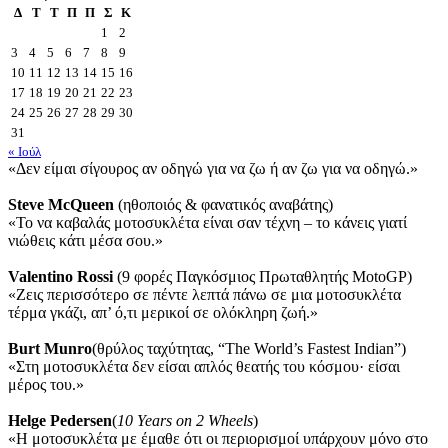
Δ
Τ
Τ
Π
Π
Σ
Κ
1
2
3
4
5
6
7
8
9
10
11
12
13
14
15
16
17
18
19
20
21
22
23
24
25
26
27
28
29
30
31
« Ιούλ
«Δεν είμαι σίγουρος αν οδηγώ για να ζω ή αν ζω για να οδηγώ.»
Steve McQueen
(ηθοποιός & φανατικός αναβάτης)
«Το να καβαλάς μοτοσυκλέτα είναι σαν τέχνη – το κάνεις γιατί
νιώθεις κάτι μέσα σου.»
Valentino Rossi
(9 φορές Παγκόσμιος Πρωταθλητής MotoGP)
«Ζεις περισσότερο σε πέντε λεπτά πάνω σε μια μοτοσυκλέτα
τέρμα γκάζι, απ’ ό,τι μερικοί σε ολόκληρη ζωή.»
Burt Munro
(θρύλος ταχύτητας, “The World’s Fastest Indian”)
«Στη μοτοσυκλέτα δεν είσαι απλός θεατής του κόσμου· είσαι
μέρος του.»
Helge Pedersen
(
10 Years on 2 Wheels
)
«Η μοτοσυκλέτα με έμαθε ότι οι περιορισμοί υπάρχουν μόνο στο