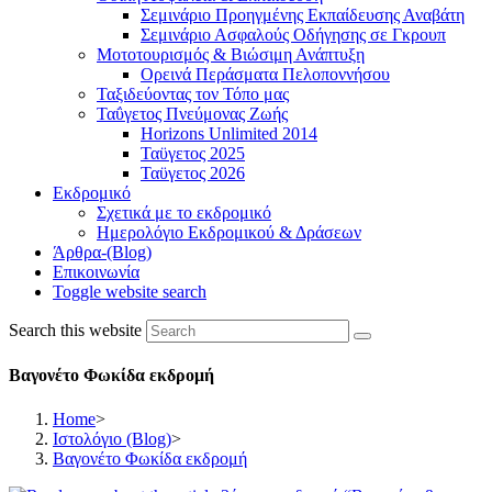
Σεμινάριο Προηγμένης Εκπαίδευσης Αναβάτη
Σεμινάριο Ασφαλούς Οδήγησης σε Γκρουπ
Μοτοτουρισμός & Βιώσιμη Ανάπτυξη
Ορεινά Περάσματα Πελοποννήσου
Ταξιδεύοντας τον Τόπο μας
Ταΰγετος Πνεύμονας Ζωής
Horizons Unlimited 2014
Ταϋγετος 2025
Ταϋγετος 2026
Εκδρομικό
Σχετικά με το εκδρομικό
Ημερολόγιο Εκδρομικού & Δράσεων
Άρθρα-(Blog)
Επικοινωνία
Toggle website search
Search this website
Βαγονέτο Φωκίδα εκδρομή
Home
>
Ιστολόγιο (Blog)
>
Βαγονέτο Φωκίδα εκδρομή